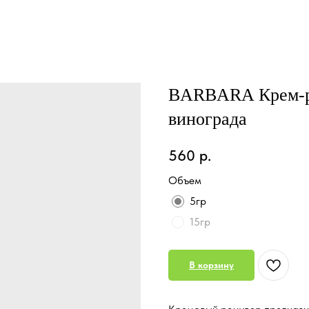
BARBARA Крем-р
винограда
560
р.
Объем
5гр
15гр
В корзину