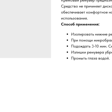
Кремовый ремувер предназн
Средство не причиняет диск
обеспечивает комфортное на
использования.
Способ применения:
Изолировать нижние р
При помощи микробраш
Подождать 3-10 мин. С
Излишки ремувера убра
Промыть глаза водой.