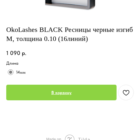
OkoLashes BLACK Ресницы черные изгиб
M, толщина 0.10 (16линий)
1 090
р.
Длина
14мм
В корзину
Tilda
Made on